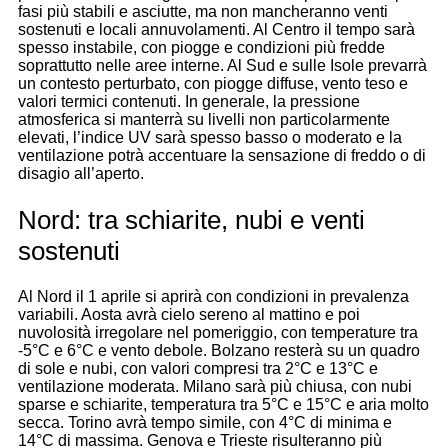
fasi più stabili e asciutte, ma non mancheranno venti
sostenuti e locali annuvolamenti. Al Centro il tempo sarà
spesso instabile, con piogge e condizioni più fredde
soprattutto nelle aree interne. Al Sud e sulle Isole prevarrà
un contesto perturbato, con piogge diffuse, vento teso e
valori termici contenuti. In generale, la pressione
atmosferica si manterrà su livelli non particolarmente
elevati, l’indice UV sarà spesso basso o moderato e la
ventilazione potrà accentuare la sensazione di freddo o di
disagio all’aperto.
Nord: tra schiarite, nubi e venti
sostenuti
Al Nord il 1 aprile si aprirà con condizioni in prevalenza
variabili. Aosta avrà cielo sereno al mattino e poi
nuvolosità irregolare nel pomeriggio, con temperature tra
-5°C e 6°C e vento debole. Bolzano resterà su un quadro
di sole e nubi, con valori compresi tra 2°C e 13°C e
ventilazione moderata. Milano sarà più chiusa, con nubi
sparse e schiarite, temperatura tra 5°C e 15°C e aria molto
secca. Torino avrà tempo simile, con 4°C di minima e
14°C di massima. Genova e Trieste risulteranno più