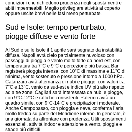
condizioni che richiedono prudenza negli spostamenti e
abiti impermeabili. Meglio privilegiare attività al coperto
oppure uscite brevi nelle fasi meno perturbate.
Sud e Isole: tempo perturbato,
piogge diffuse e vento forte
Al Sud e sulle Isole il 1 aprile sarà segnato da instabilità
diffusa. Napoli avrà cielo parzialmente nuvoloso con
passaggi di pioggia e vento molto forte da nord-est, con
temperatura tra 7°C e 9°C e percezione più bassa. Bari
registrerà pioggia intensa, con 10°C di massima e 11°C di
minima, vento sostenuto e pressione intorno a 1000 hPa.
Catanzaro avrà alternanza di nubi e piogge, con valori tra
7°C e 13°C, vento da sud-est e indice UV più alto rispetto
ad altre zone. Cagliari sarà interessata da nubi e piogge,
con 9°C-12°C e raffiche consistenti. Palermo avrà un
quadro simile, con 9°C-14°C e precipitazioni moderate.
Anche Campobasso, con pioggia e neve, conferma l’aria
molto fredda su parte del Meridione interno. In generale, è
una giornata da affrontare con prudenza. Utili spostamenti
essenziali, attività indoor e attenzione a vento, pioggia e
strade più difficili.