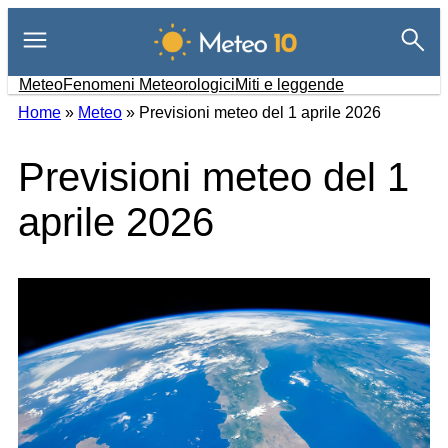
Vai
al
contenuto
Meteo
Fenomeni Meteorologici
Miti e leggende
Home
»
Meteo
»
Previsioni meteo del 1 aprile 2026
Previsioni meteo del 1
aprile 2026