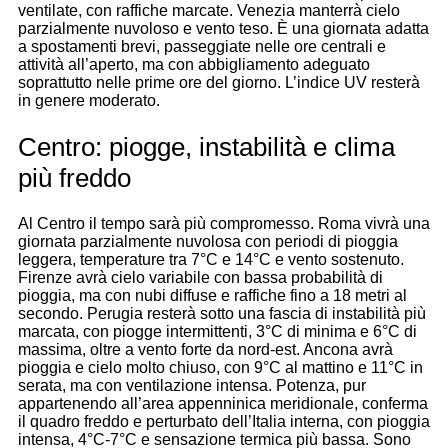
ventilate, con raffiche marcate. Venezia manterrà cielo
parzialmente nuvoloso e vento teso. È una giornata adatta
a spostamenti brevi, passeggiate nelle ore centrali e
attività all’aperto, ma con abbigliamento adeguato
soprattutto nelle prime ore del giorno. L’indice UV resterà
in genere moderato.
Centro: piogge, instabilità e clima
più freddo
Al Centro il tempo sarà più compromesso. Roma vivrà una
giornata parzialmente nuvolosa con periodi di pioggia
leggera, temperature tra 7°C e 14°C e vento sostenuto.
Firenze avrà cielo variabile con bassa probabilità di
pioggia, ma con nubi diffuse e raffiche fino a 18 metri al
secondo. Perugia resterà sotto una fascia di instabilità più
marcata, con piogge intermittenti, 3°C di minima e 6°C di
massima, oltre a vento forte da nord-est. Ancona avrà
pioggia e cielo molto chiuso, con 9°C al mattino e 11°C in
serata, ma con ventilazione intensa. Potenza, pur
appartenendo all’area appenninica meridionale, conferma
il quadro freddo e perturbato dell’Italia interna, con pioggia
intensa, 4°C-7°C e sensazione termica più bassa. Sono