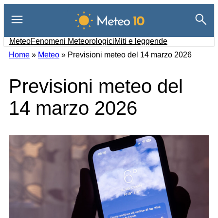
Vai
al
contenuto
Meteo
Fenomeni Meteorologici
Miti e leggende
Home
»
Meteo
»
Previsioni meteo del 14 marzo 2026
Previsioni meteo del
14 marzo 2026