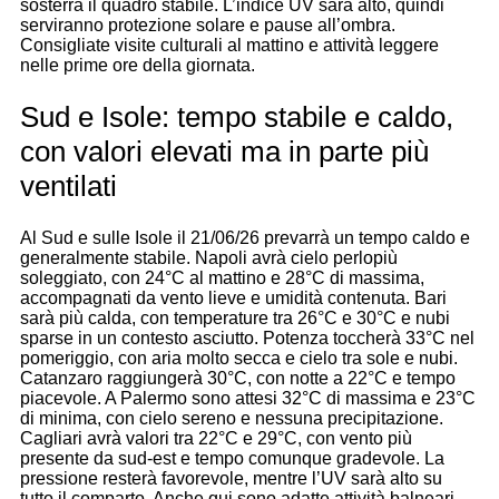
sosterrà il quadro stabile. L’indice UV sarà alto, quindi
serviranno protezione solare e pause all’ombra.
Consigliate visite culturali al mattino e attività leggere
nelle prime ore della giornata.
Sud e Isole: tempo stabile e caldo,
con valori elevati ma in parte più
ventilati
Al Sud e sulle Isole il 21/06/26 prevarrà un tempo caldo e
generalmente stabile. Napoli avrà cielo perlopiù
soleggiato, con 24°C al mattino e 28°C di massima,
accompagnati da vento lieve e umidità contenuta. Bari
sarà più calda, con temperature tra 26°C e 30°C e nubi
sparse in un contesto asciutto. Potenza toccherà 33°C nel
pomeriggio, con aria molto secca e cielo tra sole e nubi.
Catanzaro raggiungerà 30°C, con notte a 22°C e tempo
piacevole. A Palermo sono attesi 32°C di massima e 23°C
di minima, con cielo sereno e nessuna precipitazione.
Cagliari avrà valori tra 22°C e 29°C, con vento più
presente da sud-est e tempo comunque gradevole. La
pressione resterà favorevole, mentre l’UV sarà alto su
tutto il comparto. Anche qui sono adatte attività balneari,