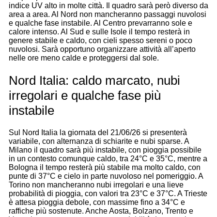
indice UV alto in molte città. Il quadro sarà però diverso da
area a area. Al Nord non mancheranno passaggi nuvolosi
e qualche fase instabile. Al Centro prevarranno sole e
calore intenso. Al Sud e sulle Isole il tempo resterà in
genere stabile e caldo, con cieli spesso sereni o poco
nuvolosi. Sarà opportuno organizzare attività all’aperto
nelle ore meno calde e proteggersi dal sole.
Nord Italia: caldo marcato, nubi
irregolari e qualche fase più
instabile
Sul Nord Italia la giornata del 21/06/26 si presenterà
variabile, con alternanza di schiarite e nubi sparse. A
Milano il quadro sarà più instabile, con pioggia possibile
in un contesto comunque caldo, tra 24°C e 35°C, mentre a
Bologna il tempo resterà più stabile ma molto caldo, con
punte di 37°C e cielo in parte nuvoloso nel pomeriggio. A
Torino non mancheranno nubi irregolari e una lieve
probabilità di pioggia, con valori tra 23°C e 37°C. A Trieste
è attesa pioggia debole, con massime fino a 34°C e
raffiche più sostenute. Anche Aosta, Bolzano, Trento e