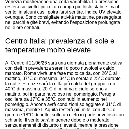
Venezia mostreranno una certa variabilità. La pressione
resterà su livelli tipici di un campo piuttosto stabile, ma il
vento, in alcuni casi, potrà farsi sentire. Indice UV elevato
ovunque. Sono consigliate attività mattutine, passeggiate
nei parchi e gite brevi, evitando l’esposizione prolungata
nelle ore centrali.
Centro Italia: prevalenza di sole e
temperature molto elevate
Al Centro il 21/06/26 sarà una giornata pienamente estiva,
con cieli in prevalenza sereni o poco nuvolosi e caldo
marcato. Roma vivrà una fase molto calda, con 26°C al
mattino, 37°C di massima, 34°C in serata e 25°C durante
la notte. Firenze sarà la città più calda del gruppo, con
40°C di massima, 20°C di minima e cielo sereno al
mattino, poi in parte nuvoloso nel pomeriggio. Perugia
oscillerà tra 17°C e 35°C, con nubi in aumento nel
pomeriggio. Ancona avrà condizioni soleggiate e 31°C di
massima, mentre L’Aquila resterà più mite, con 30°C di
giorno e 18°C di notte, sotto un cielo in parte nuvoloso con
schiarite. Il vento sarà in genere debole o moderato,
senza elementi di disturbo rilevanti, mentre la pressione