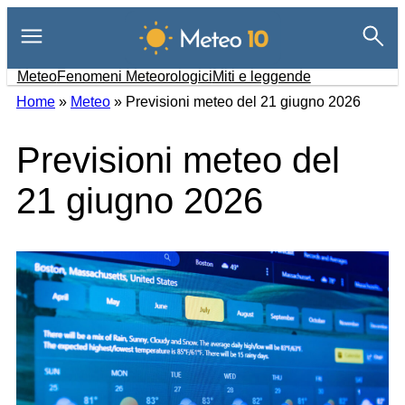
Vai
al
contenuto
Meteo
Fenomeni Meteorologici
Miti e leggende
Home
»
Meteo
»
Previsioni meteo del 21 giugno 2026
Previsioni meteo del
21 giugno 2026