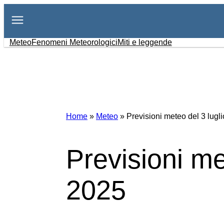
Vai
al
contenuto
Meteo
Fenomeni Meteorologici
Miti e leggende
Home
»
Meteo
»
Previsioni meteo del 3 lugl
Previsioni me
2025