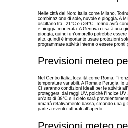
Nelle città del Nord Italia come Milano, Torin
combinazione di sole, nuvole e pioggia. A Mi
oscillano tra i 21°C e i 34°C. Torino avrà co
e pioggia moderata. A Genova ci sarà una gi
pioggia, quindi un’ombrello potrebbe essere u
alto, quindi è importante usare protezioni so
programmare attività interne o essere pronti 
Previsioni meteo per
Nel Centro Italia, località come Roma, Firen
temperature variabili. A Roma e Perugia, le 
Ci saranno condizioni ideali per le attività a
proteggersi dai raggi UV, poiché l’indice UV s
un’alta di 39°C e il cielo sarà prevalentemen
rimarrà relativamente bassa, creando una gior
parte a eventi culturali all’aperto.
Previsioni meteo per 