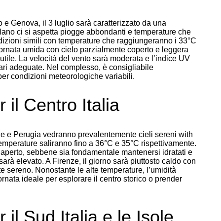
o e Genova, il 3 luglio sarà caratterizzato da una
lano ci si aspetta piogge abbondanti e temperature che
ndizioni simili con temperature che raggiungeranno i 33°C
ornata umida con cielo parzialmente coperto e leggera
tile. La velocità del vento sarà moderata e l’indice UV
lari adeguate. Nel complesso, è consigliabile
per condizioni meteorologiche variabili.
 il Centro Italia
ze e Perugia vedranno prevalentemente cieli sereni with
temperature saliranno fino a 36°C e 35°C rispettivamente.
ll’aperto, sebbene sia fondamentale mantenersi idratati e
arà elevato. A Firenze, il giorno sarà piuttosto caldo con
te sereno. Nonostante le alte temperature, l’umidità
nata ideale per esplorare il centro storico o prender
il Sud Italia e le Isole