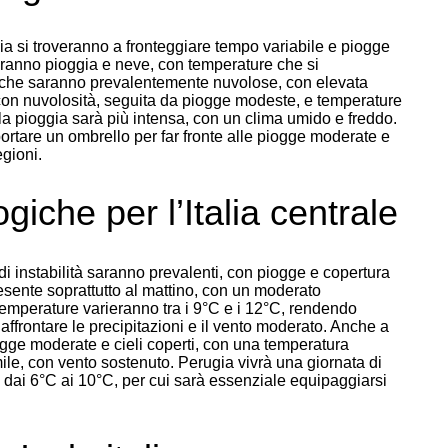
alia si troveranno a fronteggiare tempo variabile e piogge
neranno pioggia e neve, con temperature che si
riche saranno prevalentemente nuvolose, con elevata
 con nuvolosità, seguita da piogge modeste, e temperature
 la pioggia sarà più intensa, con un clima umido e freddo.
ortare un ombrello per far fronte alle piogge moderate e
egioni.
giche per l’Italia centrale
di instabilità saranno prevalenti, con piogge e copertura
esente soprattutto al mattino, con un moderato
emperature varieranno tra i 9°C e i 12°C, rendendo
affrontare le precipitazioni e il vento moderato. Anche a
ogge moderate e cieli coperti, con una temperatura
ile, con vento sostenuto. Perugia vivrà una giornata di
dai 6°C ai 10°C, per cui sarà essenziale equipaggiarsi