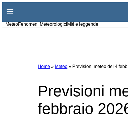
Vai
al
contenuto
Meteo
Fenomeni Meteorologici
Miti e leggende
Home
»
Meteo
»
Previsioni meteo del 4 febb
Previsioni me
febbraio 202