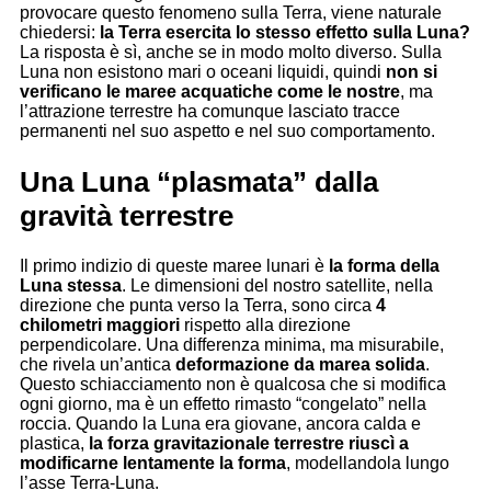
provocare questo fenomeno sulla Terra, viene naturale
chiedersi:
la Terra esercita lo stesso effetto sulla Luna?
La risposta è sì, anche se in modo molto diverso. Sulla
Luna non esistono mari o oceani liquidi, quindi
non si
verificano le maree acquatiche come le nostre
, ma
l’attrazione terrestre ha comunque lasciato tracce
permanenti nel suo aspetto e nel suo comportamento.
Una Luna “plasmata” dalla
gravità terrestre
Il primo indizio di queste maree lunari è
la forma della
Luna stessa
. Le dimensioni del nostro satellite, nella
direzione che punta verso la Terra, sono circa
4
chilometri maggiori
rispetto alla direzione
perpendicolare. Una differenza minima, ma misurabile,
che rivela un’antica
deformazione da marea solida
.
Questo schiacciamento non è qualcosa che si modifica
ogni giorno, ma è un effetto rimasto “congelato” nella
roccia. Quando la Luna era giovane, ancora calda e
plastica,
la forza gravitazionale terrestre riuscì a
modificarne lentamente la forma
, modellandola lungo
l’asse Terra-Luna.