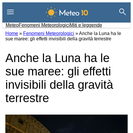
Vai
al
contenuto
Meteo
Fenomeni Meteorologici
Miti e leggende
Home
»
Fenomeni Meteorologici
»
Anche la Luna ha le
sue maree: gli effetti invisibili della gravità terrestre
Anche la Luna ha le
sue maree: gli effetti
invisibili della gravità
terrestre