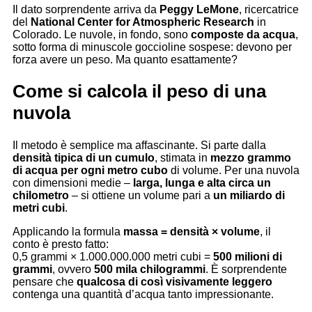
Il dato sorprendente arriva da
Peggy LeMone
, ricercatrice
del
National Center for Atmospheric Research
in
Colorado. Le nuvole, in fondo, sono
composte da acqua
,
sotto forma di minuscole goccioline sospese: devono per
forza avere un peso. Ma quanto esattamente?
Come si calcola il peso di una
nuvola
Il metodo è semplice ma affascinante. Si parte dalla
densità tipica di un cumulo
, stimata in
mezzo grammo
di acqua per ogni metro cubo
di volume. Per una nuvola
con dimensioni medie –
larga, lunga e alta circa un
chilometro
– si ottiene un volume pari a
un miliardo di
metri cubi
.
Applicando la formula
massa = densità × volume
, il
conto è presto fatto:
0,5 grammi × 1.000.000.000 metri cubi =
500 milioni di
grammi
, ovvero
500 mila chilogrammi
. È sorprendente
pensare che
qualcosa di così visivamente leggero
contenga una quantità d’acqua tanto impressionante.